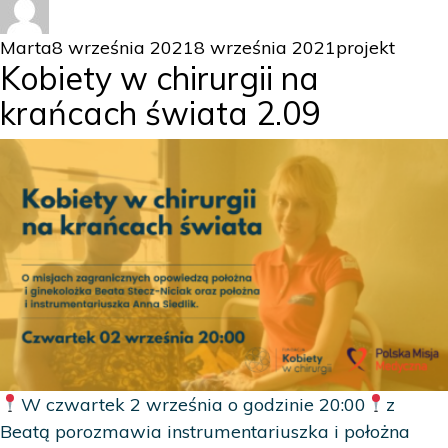
Autor
Data
Kategorie
Marta
8 września 2021
8 września 2021
projekt
Kobiety w chirurgii na
publikacji
krańcach świata 2.09
W czwartek 2 września o godzinie 20:00
z
Beatą porozmawia instrumentariuszka i położna