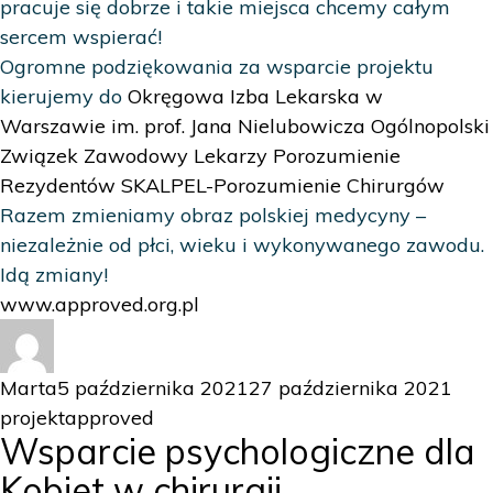
pracuje się dobrze i takie miejsca chcemy całym
sercem wspierać!
Ogromne podziękowania za wsparcie projektu
kierujemy do
Okręgowa Izba Lekarska w
Warszawie im. prof. Jana Nielubowicza
Ogólnopolski
Związek Zawodowy Lekarzy
Porozumienie
Rezydentów
SKALPEL-Porozumienie Chirurgów
Razem zmieniamy obraz polskiej medycyny –
niezależnie od płci, wieku i wykonywanego zawodu.
Idą zmiany!
www.approved.org.pl
Autor
Data
Kate
Marta
5 października 2021
27 października 2021
publikacji
Tagi
projekt
approved
Wsparcie psychologiczne dla
Kobiet w chirurgii