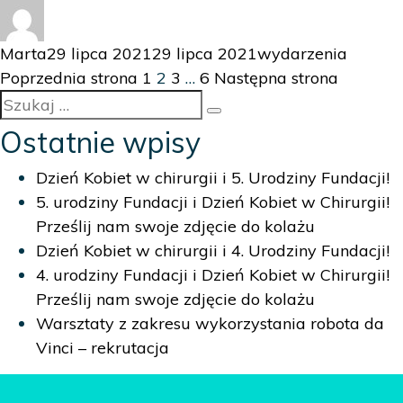
Autor
Data
Kategorie
Marta
29 lipca 2021
29 lipca 2021
wydarzenia
Stronicowanie
publikacji
Strona
Strona
Strona
Strona
Poprzednia strona
1
2
3
…
6
Następna strona
Szukaj:
wpisów
Szukaj
Ostatnie wpisy
Dzień Kobiet w chirurgii i 5. Urodziny Fundacji!
5. urodziny Fundacji i Dzień Kobiet w Chirurgii!
Prześlij nam swoje zdjęcie do kolażu
Dzień Kobiet w chirurgii i 4. Urodziny Fundacji!
4. urodziny Fundacji i Dzień Kobiet w Chirurgii!
Prześlij nam swoje zdjęcie do kolażu
Warsztaty z zakresu wykorzystania robota da
Vinci – rekrutacja