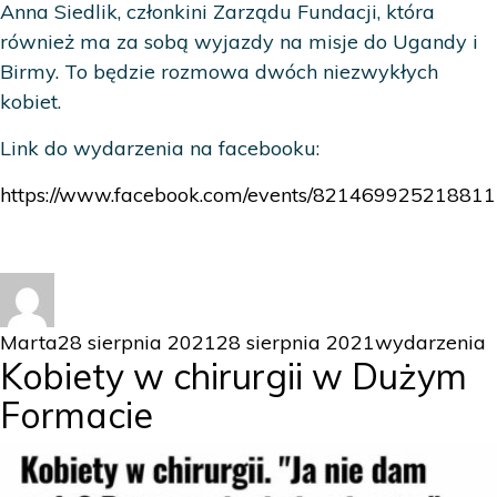
Anna Siedlik, członkini Zarządu Fundacji, która
również ma za sobą wyjazdy na misje do Ugandy i
Birmy. To będzie rozmowa dwóch niezwykłych
kobiet.
Link do wydarzenia na facebooku:
https://www.facebook.com/events/821469925218811
Autor
Data
Kategorie
Marta
28 sierpnia 2021
28 sierpnia 2021
wydarzenia
Kobiety w chirurgii w Dużym
publikacji
Formacie