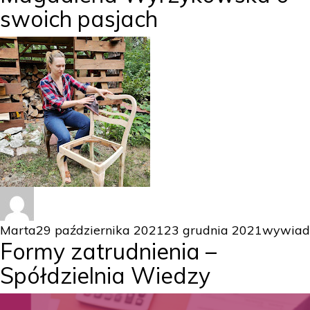
swoich pasjach
Autor
Data
Kategor
Marta
29 października 2021
23 grudnia 2021
wywiad
Formy zatrudnienia –
publikacji
Spółdzielnia Wiedzy