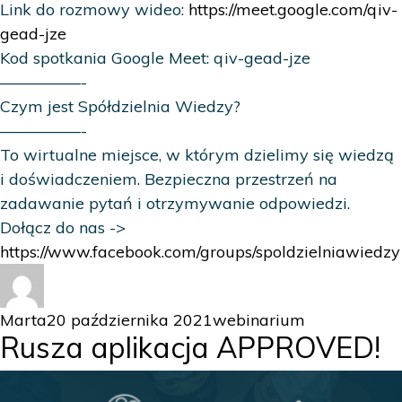
Link do rozmowy wideo:
https://meet.google.com/qiv-
gead-jze
Kod spotkania Google Meet: qiv-gead-jze
—————-
Czym jest Spółdzielnia Wiedzy?
—————-
To wirtualne miejsce, w którym dzielimy się wiedzą
i doświadczeniem. Bezpieczna przestrzeń na
zadawanie pytań i otrzymywanie odpowiedzi.
Dołącz do nas ->
https://www.facebook.com/groups/spoldzielniawiedzy
Autor
Data
Kategorie
Marta
20 października 2021
webinarium
Rusza aplikacja APPROVED!
publikacji