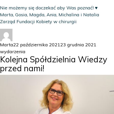
Nie możemy się doczekać aby Was poznać! ♥️
Marta, Gosia, Magda, Ania, Michalina i Natalia
Zarząd Fundacji Kobiety w chirurgii
Autor
Data
Kategor
Marta
22 października 2021
23 grudnia 2021
publikacji
wydarzenia
Kolejna Spółdzielnia Wiedzy
przed nami!