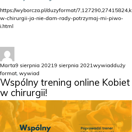
https://wyborcza.pl/duzyformat/7,127290,27415824,k
w-chirurgii-ja-nie-dam-rady-potrzymaj-mi-piwo-
i.html
Autor
Data
Kategorie
Tagi
Marta
9 sierpnia 2021
9 sierpnia 2021
wywiad
duży
publikacji
format
,
wywiad
Wspólny trening online Kobiet
w chirurgii!