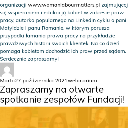
organizacji
www.womanlabourmatters.pl
zajmującej
się wspieraniem i edukacją kobiet w zakresie praw
pracy, autorka popularnego na Linkedin cyklu o pani
Matyldzie i panu Romanie, w którym porusza
przypadki łamania prawa pracy na przykładzie
prawdziwych historii swoich klientek. Na co dzień
pomaga kobietom dochodzić ich praw przed sądem.
Serdecznie zapraszamy!
Autor
Data
Kategorie
Marta
27 października 2021
webinarium
Zapraszamy na otwarte
publikacji
spotkanie zespołów Fundacji!