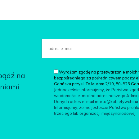
Wyrażam zgodę na przetwarzanie moich 
 bądź na
bezpośredniego za pośrednictwem poczty elek
Gdańsku przy ul.Za Muram 2/10, 80-823 Gd
aniami
Jednocześnie informujemy, że Państwa zgo
wiadomości e-mail na adres naszego Adminis
Danych adres e-mail marta@kobietywchirurgii
Informujemy, że nie jesteście Państwo pro
trzeciego lub organizacji międzynarodowej.