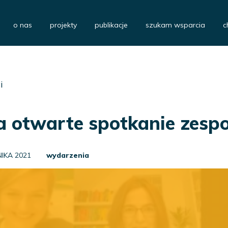
o nas
projekty
publikacje
szukam wsparcia
c
i
 otwarte spotkanie zespo
NIKA 2021
wydarzenia