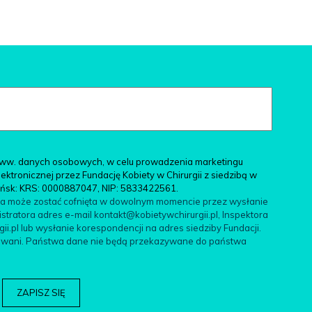
ww. danych osobowych, w celu prowadzenia marketingu
tronicznej przez Fundację Kobiety w Chirurgii z siedzibą w
ańsk: KRS: 0000887047, NIP: 5833422561.
da może zostać cofnięta w dowolnym momencie przez wysłanie
tratora adres e-mail kontakt@kobietywchirurgii.pl, Inspektora
.pl lub wysłanie korespondencji na adres siedziby Fundacji.
filowani. Państwa dane nie będą przekazywane do państwa