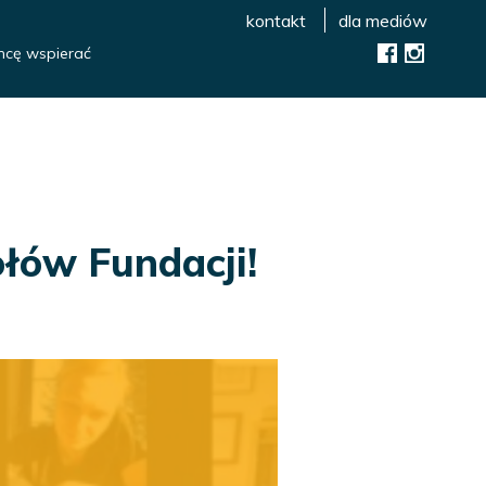
kontakt
dla mediów
hcę wspierać
łów Fundacji!