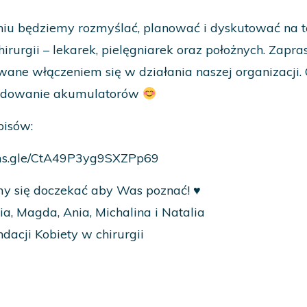
iu będziemy rozmyślać, planować i dyskutować na t
hirurgii – lekarek, pielęgniarek oraz położnych. Zap
wane włączeniem się w działania naszej organizacj
adowanie akumulatorów
pisów:
orms.gle/CtA49P3yg9SXZPp69
y się doczekać aby Was poznać! ♥️
ia, Magda, Ania, Michalina i Natalia
dacji Kobiety w chirurgii