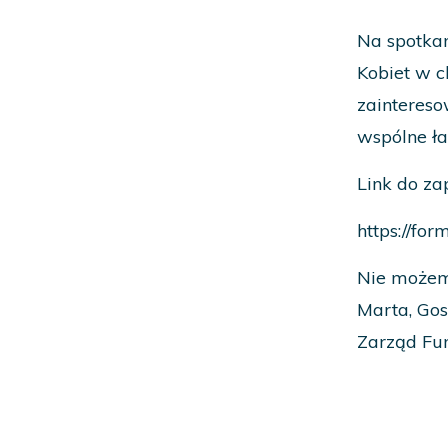
Na spotkan
Kobiet w c
zaintereso
wspólne ł
Link do za
https://f
Nie możem
Marta, Gos
Zarząd Fun