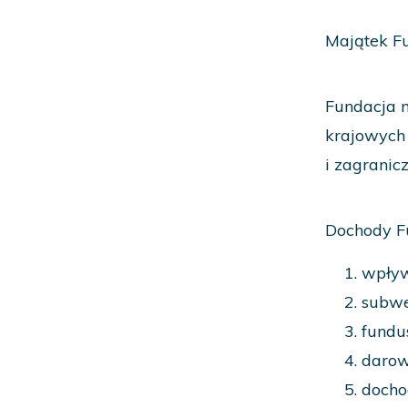
Majątek Fu
Fundacja 
krajowych
i zagranic
Dochody Fu
wpływ
subwen
fundu
darow
docho