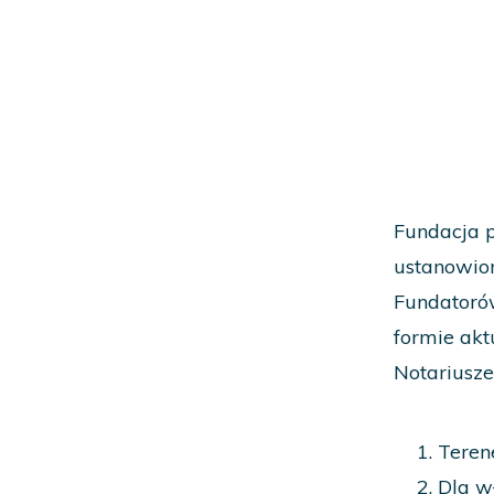
Fundacja 
ustanowion
Fundatoró
formie akt
Notariusze
Terene
Dla w