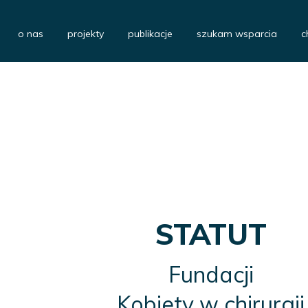
o nas
projekty
publikacje
szukam wsparcia
c
STATUT
Fundacji
Kobiety w chirurgii