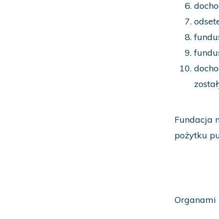
docho
odset
fundu
fundu
docho
został
Fundacja m
pożytku pu
Organami F