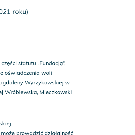
2021 roku)
ęści statutu „Fundacją”,
ie oświadczenia woli
Magdaleny Wyrzykowskiej w
nej Wróblewska, Mieczkowski
kiej.
 może prowadzić działalność