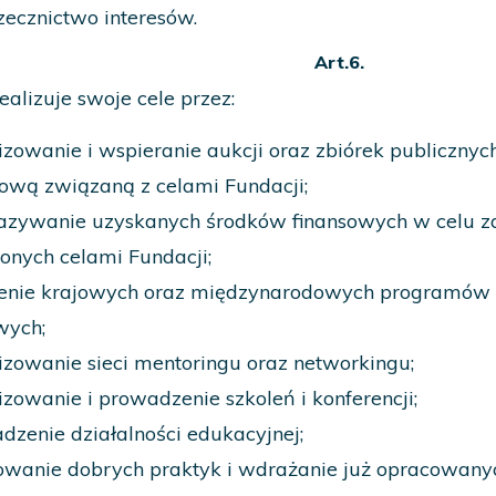
zecznictwo interesów.
Art.6.
ealizuje swoje cele przez:
izowanie i wspieranie aukcji oraz zbiórek publiczny
sową związaną z celami Fundacji;
azywanie uzyskanych środków finansowych w celu z
lonych celami Fundacji;
enie krajowych oraz międzynarodowych programów s
wych;
izowanie sieci mentoringu oraz networkingu;
izowanie i prowadzenie szkoleń i konferencji;
dzenie działalności edukacyjnej;
wanie dobrych praktyk i wdrażanie już opracowany