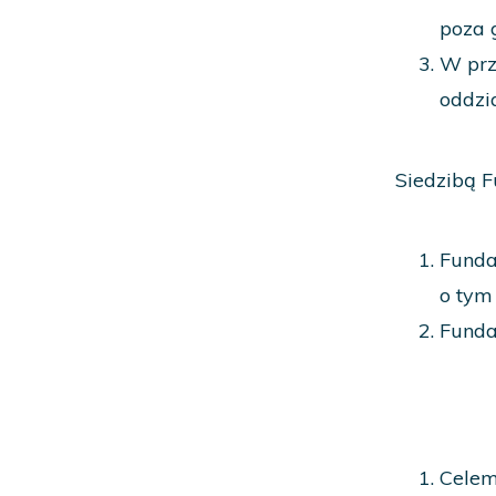
poza 
W prz
oddzia
Siedzibą F
Funda
o tym
Funda
Celem