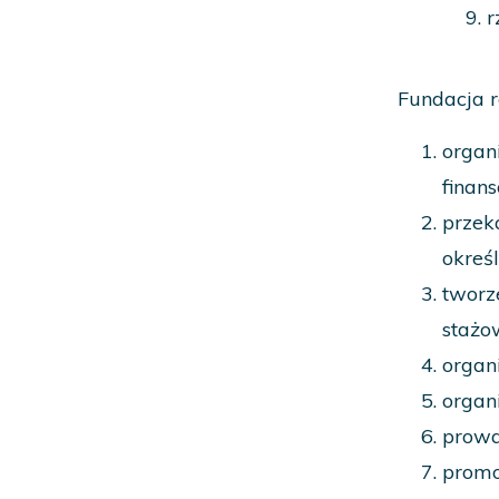
r
Fundacja r
organ
finan
przek
okreś
tworz
stażo
organ
organ
prowa
promo