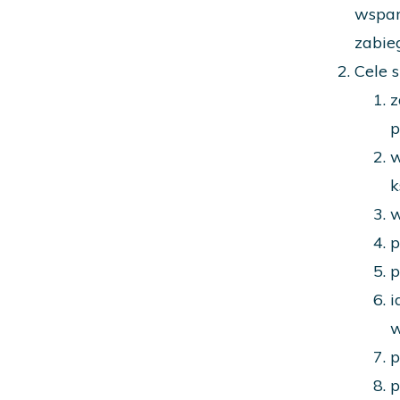
wspar
zabie
Cele 
z
p
w
k
w
p
p
i
w
p
p