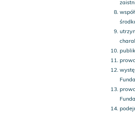
zaistn
współ
środk
utrzy
chara
publi
prowa
wystę
Fundac
prowa
Fundac
podej