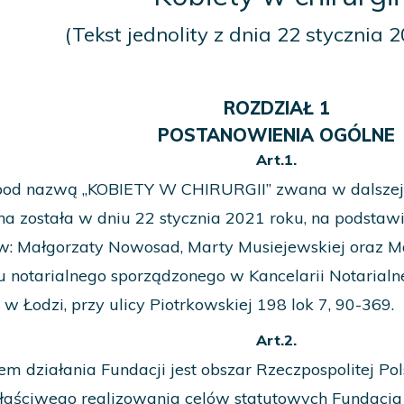
(Tekst jednolity z dnia 22 stycznia 
ROZDZIAŁ 1
POSTANOWIENIA OGÓLNE
Art.1.
pod nazwą „KOBIETY W CHIRURGII” zwana w dalszej cz
a została w dniu 22 stycznia 2021 roku, na podstaw
w: Małgorzaty Nowosad, Marty Musiejewskiej oraz 
u notarialnego sporządzonego w Kancelarii Notarial
 w Łodzi, przy ulicy Piotrkowskiej 198 lok 7, 90-369.
Art.2.
m działania Fundacji jest obszar Rzeczpospolitej Pols
łaściwego realizowania celów statutowych Fundacja