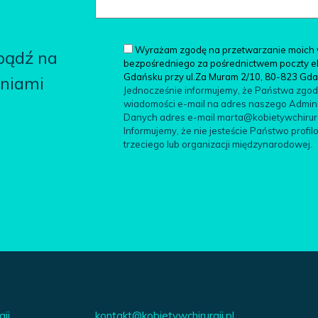
Wyrażam zgodę na przetwarzanie moich 
 bądź na
bezpośredniego za pośrednictwem poczty elek
Gdańsku przy ul.Za Muram 2/10, 80-823 Gd
aniami
Jednocześnie informujemy, że Państwa zgo
wiadomości e-mail na adres naszego Adminis
Danych adres e-mail marta@kobietywchirurgii
Informujemy, że nie jesteście Państwo pro
trzeciego lub organizacji międzynarodowej.
gii
kontakt@kobietywchirurgii.pl