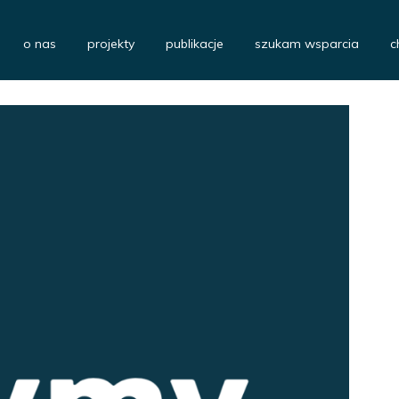
o nas
projekty
publikacje
szukam wsparcia
c