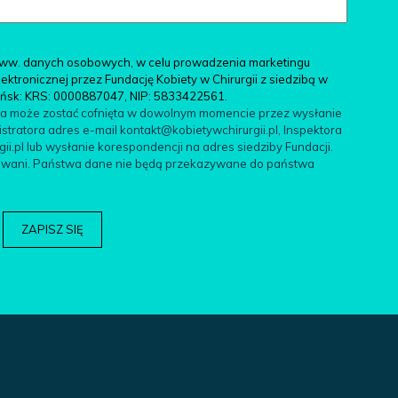
ww. danych osobowych, w celu prowadzenia marketingu
tronicznej przez Fundację Kobiety w Chirurgii z siedzibą w
ańsk: KRS: 0000887047, NIP: 5833422561.
da może zostać cofnięta w dowolnym momencie przez wysłanie
tratora adres e-mail kontakt@kobietywchirurgii.pl, Inspektora
.pl lub wysłanie korespondencji na adres siedziby Fundacji.
filowani. Państwa dane nie będą przekazywane do państwa