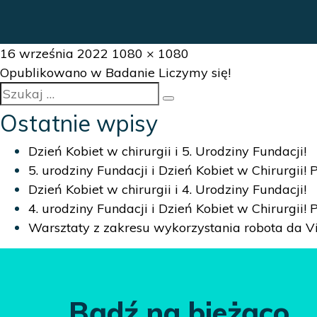
Data
Pełny
16 września 2022
1080 × 1080
Nawigacja
publikacji
rozmiar
Opublikowano w
Badanie Liczymy się!
Szukaj:
wpisu
Szukaj
Ostatnie wpisy
Dzień Kobiet w chirurgii i 5. Urodziny Fundacji!
5. urodziny Fundacji i Dzień Kobiet w Chirurgii!
Dzień Kobiet w chirurgii i 4. Urodziny Fundacji!
4. urodziny Fundacji i Dzień Kobiet w Chirurgii!
Warsztaty z zakresu wykorzystania robota da Vi
Bądź na bieżąco