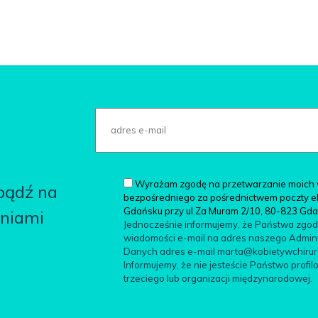
Wyrażam zgodę na przetwarzanie moich 
 bądź na
bezpośredniego za pośrednictwem poczty elek
Gdańsku przy ul.Za Muram 2/10, 80-823 Gd
aniami
Jednocześnie informujemy, że Państwa zgo
wiadomości e-mail na adres naszego Adminis
Danych adres e-mail marta@kobietywchirurgii
Informujemy, że nie jesteście Państwo pro
trzeciego lub organizacji międzynarodowej.