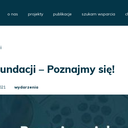
o nas
projekty
publikacje
szukam wsparcia
c
i
undacji – Poznajmy się!
021
wydarzenia