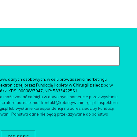
ww. danych osobowych, w celu prowadzenia marketingu
tronicznej przez Fundację Kobiety w Chirurgii z siedzibą w
ańsk: KRS: 0000887047, NIP: 5833422561.
da może zostać cofnięta w dowolnym momencie przez wysłanie
tratora adres e-mail kontakt@kobietywchirurgii.pl, Inspektora
.pl lub wysłanie korespondencji na adres siedziby Fundacji.
filowani. Państwa dane nie będą przekazywane do państwa