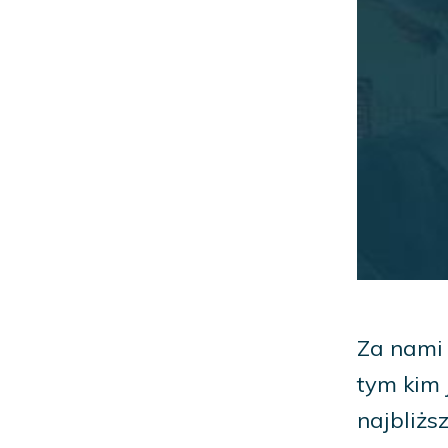
Za nami 
tym kim 
najbliżs