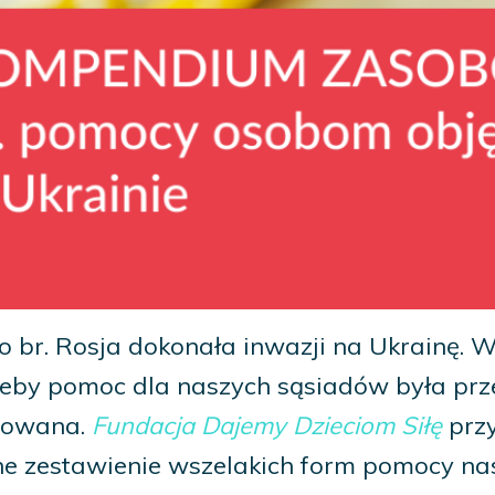
go br. Rosja dokonała inwazji na Ukrainę. W
eby pomoc dla naszych sąsiadów była prz
zowana.
Fundacja Dajemy Dzieciom Siłę
prz
e zestawienie wszelakich form pomocy na