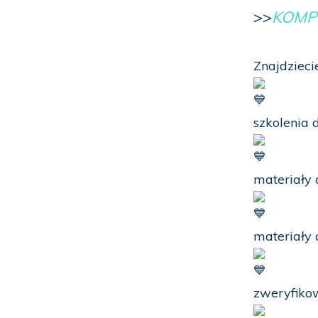
>>
KOMP
Znajdzieci
szkolenia
materiały 
materiały 
zweryfikow