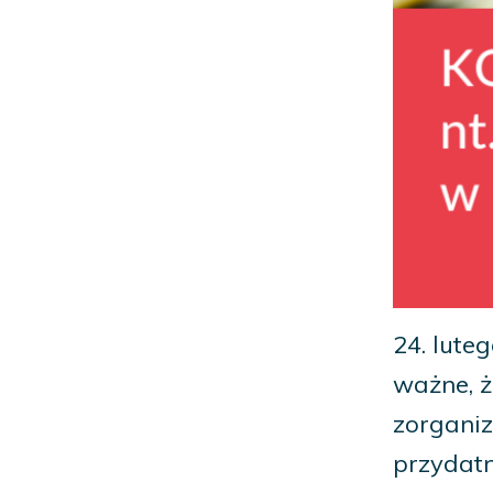
24. lute
ważne, ż
zorgani
przydatn