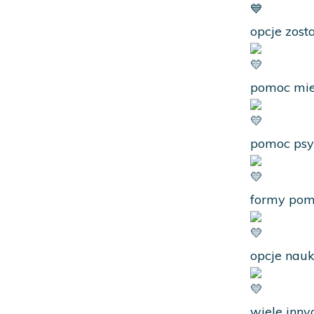
opcje zost
pomoc mi
pomoc psy
formy pom
opcje nauk
wiele inny