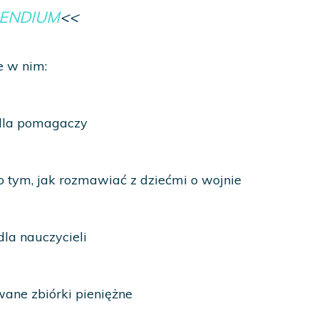
ENDIUM
<<
e w nim:
 dla pomagaczy
o tym, jak rozmawiać z dziećmi o wojnie
dla nauczycieli
ane zbiórki pieniężne