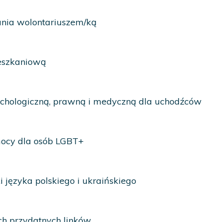
ania wolontariuszem/ką
eszkaniową
chologiczną, prawną i medyczną dla uchodźców
ocy dla osób LGBT+
i języka polskiego i ukraińskiego
ch przydatnych linków