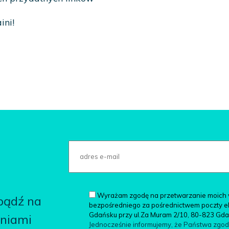
ini!
Wyrażam zgodę na przetwarzanie moich 
 bądź na
bezpośredniego za pośrednictwem poczty elek
Gdańsku przy ul.Za Muram 2/10, 80-823 Gd
aniami
Jednocześnie informujemy, że Państwa zgo