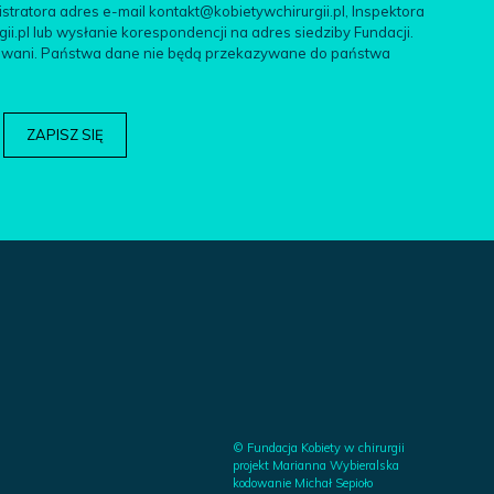
tratora adres e-mail kontakt@kobietywchirurgii.pl, Inspektora
.pl lub wysłanie korespondencji na adres siedziby Fundacji.
filowani. Państwa dane nie będą przekazywane do państwa
© Fundacja Kobiety w chirurgii
projekt Marianna Wybieralska
kodowanie Michał Sepioło