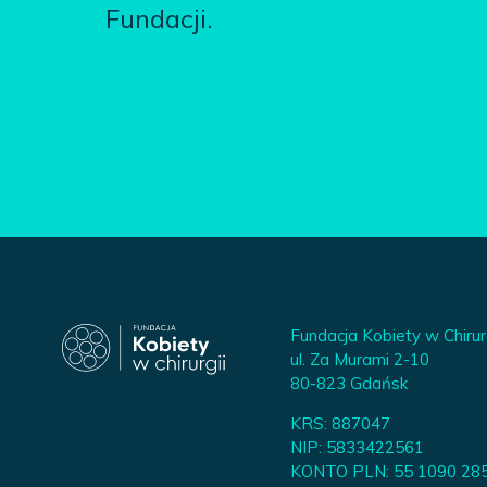
Fundacji.
Fundacja Kobiety w Chirur
ul. Za Murami 2-10
80-823 Gdańsk
KRS: 887047
NIP: 5833422561
KONTO PLN: 55 1090 28