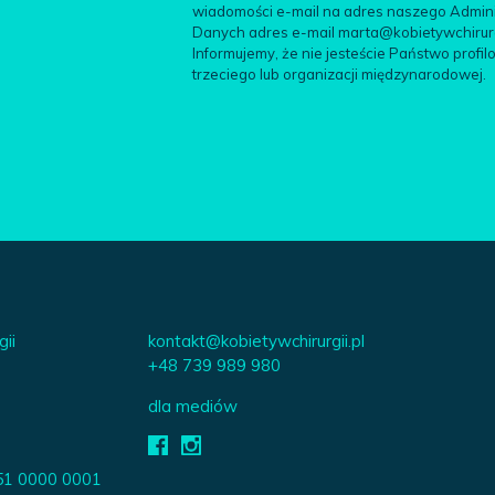
wiadomości e-mail na adres naszego Adminis
Danych adres e-mail marta@kobietywchirurgii
Informujemy, że nie jesteście Państwo pro
trzeciego lub organizacji międzynarodowej.
gii
kontakt@kobietywchirurgii.pl
+48 739 989 980
dla mediów
51 0000 0001