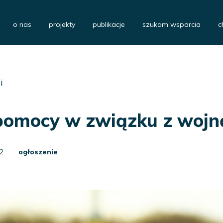
o nas
projekty
publikacje
szukam wsparcia
c
i
omocy w związku z wojną
2
ogłoszenie